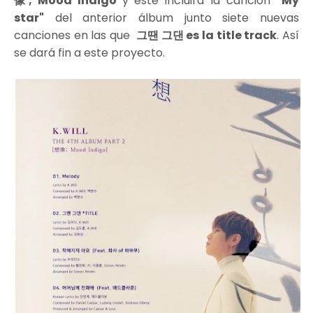
像; Mood Indigo
y este incluirá la canción
"My
star"
del anterior álbum junto siete nuevas
canciones en las que
그땐 그댄 es la title track
. Así
se dará fin a este proyecto.