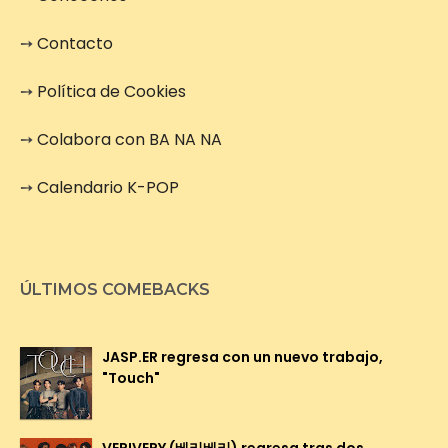
➙
Contacto
➙
Política de Cookies
➙
Colabora con BA NA NA
➙
Calendario K-POP
ÚLTIMOS COMEBACKS
JASP.ER regresa con un nuevo trabajo,
"Touch"
VERIVERY (베리베리) regresa tras dos