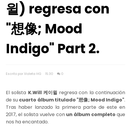
윌) regresa con
"想像; Mood
Indigo" Part 2.
Escrito por Violeta HG
15:30
0
El solista
K.Will 케이윌
regresa
con la continuación
de su
cuarto álbum titulado "想像; Mood Indigo"
.
Tras haber lanzado la primera parte de este en
2017, el solista vuelve con
un álbum completo
que
nos ha encantado.