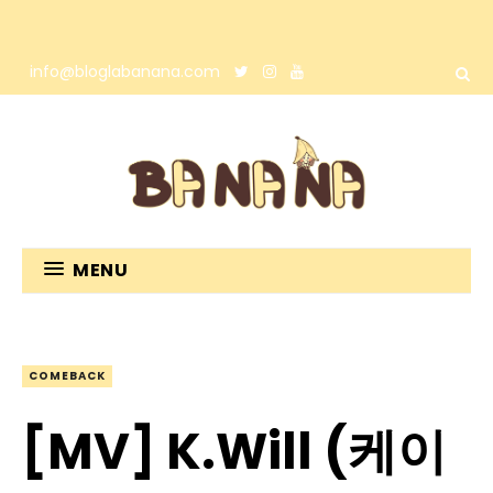
info@bloglabanana.com
MENU
COMEBACK
[MV] K.Will (케이