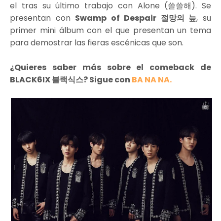
el tras su último trabajo con Alone (쓸쓸해). Se
presentan con
Swamp of Despair 절망의 늪
, su
primer mini álbum con el que presentan un tema
para demostrar las fieras escénicas que son.
¿Quieres saber más sobre el comeback de
BLACK6IX 블랙식스? Sigue con
BA NA NA.