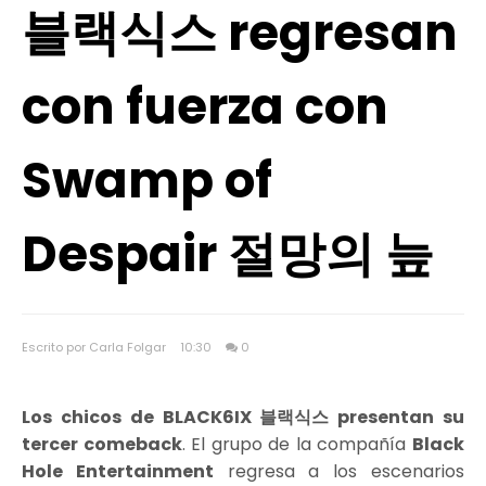
블랙식스 regresan
con fuerza con
Swamp of
Despair 절망의 늪
Escrito por Carla Folgar
10:30
0
Los chicos de BLACK6IX 블랙식스 presentan su
tercer comeback
. El grupo de la compañía
Black
Hole Entertainment
regresa a los escenarios