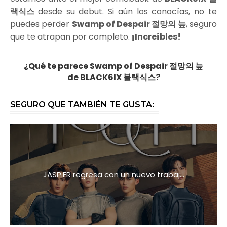
랙식스
desde su debut. Si aún los conocías, no te
puedes perder
Swamp of Despair 절망의 늪
, seguro
que te atrapan por completo.
¡Increíbles!
¿Qué te parece
Swamp of Despair 절망의 늪
de
BLACK6IX 블랙식스?
SEGURO QUE TAMBIÉN TE GUSTA:
JASP.ER regresa con un nuevo trabaj...