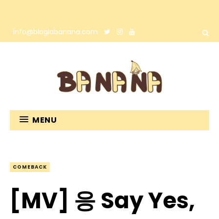
info@bloglabanana.com
MENU
COMEBACK
[MV] 응 Say Yes,