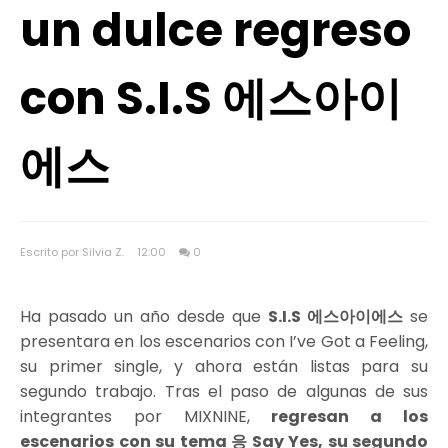
un dulce regreso
con S.I.S 에스아이
에스
Escrito por Silvia Z.
12:00
0
Ha pasado un año desde que
S.I.S 에스아이에스
se
presentara en los escenarios con I’ve Got a Feeling,
su primer single, y ahora están listas para su
segundo trabajo. Tras el paso de algunas de sus
integrantes por MIXNINE,
regresan a los
escenarios con su tema
응 Say Yes
, su segundo