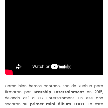
Como bien hemos contado, son de Yuehua pero
firmaron por
Starship Entertainment
en 2015,
dejando así a YG Entertainment. En ese año
sacaron su
primer mini álbum EOEO
. En este