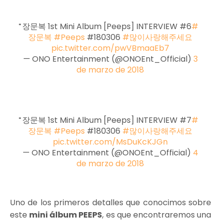
장문복 1st Mini Album [Peeps] INTERVIEW #6
#
장문복
#Peeps
#180306
#많이사랑해주세요
pic.twitter.com/pwVBmaaEb7
— ONO Entertainment (@ONOEnt_Official)
3
de marzo de 2018
장문복 1st Mini Album [Peeps] INTERVIEW #7
#
장문복
#Peeps
#180306
#많이사랑해주세요
pic.twitter.com/MsDuKcKJGn
— ONO Entertainment (@ONOEnt_Official)
4
de marzo de 2018
Uno de los primeros detalles que conocimos sobre
este
mini álbum PEEPS
, es que encontraremos una