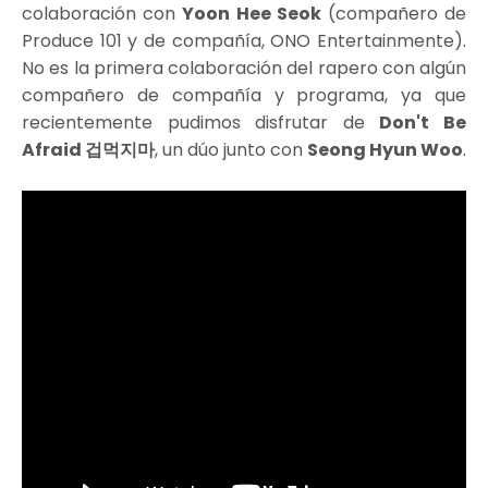
colaboración con
Yoon Hee Seok
(compañero de
Produce 101 y de compañía, ONO Entertainmente).
No es la primera colaboración del rapero con algún
compañero de compañía y programa, ya que
recientemente pudimos disfrutar de
Don't Be
Afraid 겁먹지마
, un dúo junto con
Seong Hyun Woo
.