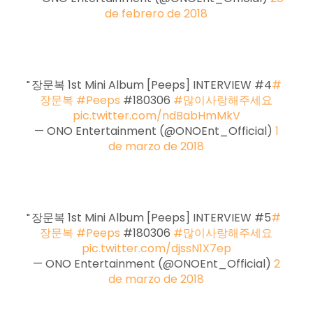
de febrero de 2018
장문복 1st Mini Album [Peeps] INTERVIEW #4
#
장문복
#Peeps
#180306
#많이사랑해주세요
pic.twitter.com/ndBabHmMkV
— ONO Entertainment (@ONOEnt_Official)
1
de marzo de 2018
장문복 1st Mini Album [Peeps] INTERVIEW #5
#
장문복
#Peeps
#180306
#많이사랑해주세요
pic.twitter.com/djssN1X7ep
— ONO Entertainment (@ONOEnt_Official)
2
de marzo de 2018