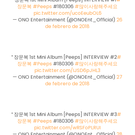
장문복
#Peeps
#180306
#많이사랑해주세요
pic.twitter.com/ucoEeubOL6
— ONO Entertainment (@ONOEnt_Official)
26
de febrero de 2018
장문복 1st Mini Album [Peeps] INTERVIEW #2
#
장문복
#Peeps
#180306
#많이사랑해주세요
pic.twitter.com/IJSD6pJHL3
— ONO Entertainment (@ONOEnt_Official)
27
de febrero de 2018
장문복 1st Mini Album [Peeps] INTERVIEW #3
#
장문복
#Peeps
#180306
#많이사랑해주세요
pic.twitter.com/wRSFoPLRUI
— ONO Entertainment (@ONOEnt_Official)
28