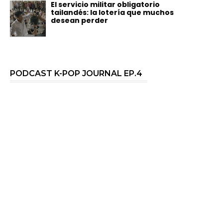
El servicio militar obligatorio
tailandés: la lotería que muchos
desean perder
PODCAST K-POP JOURNAL EP.4