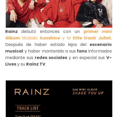
Rainz
debutó entonces con un
primer mini
álbum
titulado
Sunshine
y la
title track
Juliet
.
Después de haber estado lejos del
escenario
musical
y haber mantenido a sus
fans
informados
mediante sus
redes sociales
y en especial sus
V-
Lives
y su
Rainz TV
.