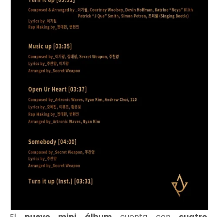
El
nuevo mini álbum
cuenta con
cuatro