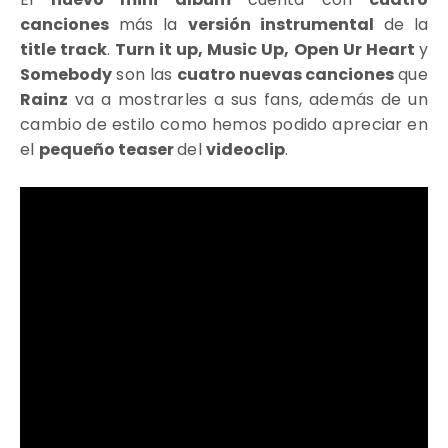
canciones
más la
versión instrumental
de la
title track
.
T
urn it up, Music Up, Open Ur Heart
y
Somebody
son las
cuatro nuevas canciones
que
Rainz
va a mostrarles a sus fans, además de un
cambio de estilo como hemos podido apreciar en
el
pequeño teaser
del
videoclip
.