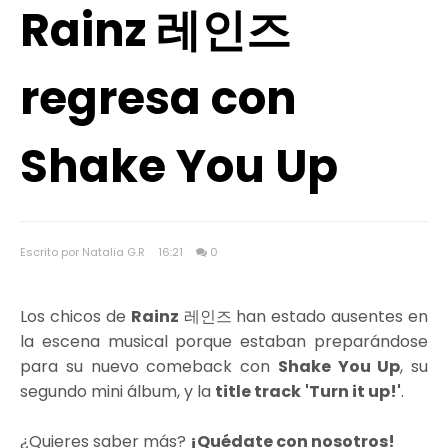
Rainz 레인즈
regresa con
Shake You Up
Escrito por Natalia G.R
16:21
0
Los chicos de
Rainz
레인즈 han estado ausentes en
la escena musical porque estaban preparándose
para su nuevo comeback con
Shake You Up
, su
segundo mini álbum, y la
title track
'Turn it up!'
.
¿Quieres saber más?
¡Quédate con nosotros!