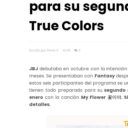
para su segun
True Colors
Escrito por Silvia Z.
10:35
0
JBJ
debutaba en octubre con la intención
meses. Se presentaban con
Fantasy
desp
estos seis participantes del programa se u
tienen todo preparado para su
segundo 
enero
con la canción
My Flower 꽃이야. Si
detalles.