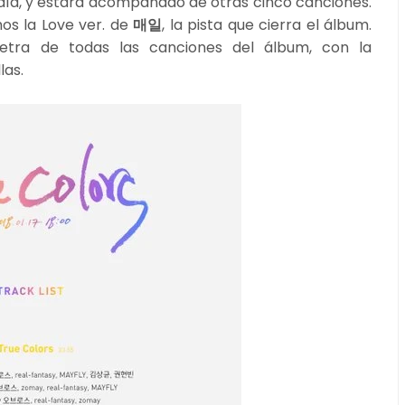
día, y estará acompañado de otras cinco canciones.
mos la Love ver. de
매일
, la pista que cierra el álbum.
 letra de todas las canciones del álbum, con la
las.