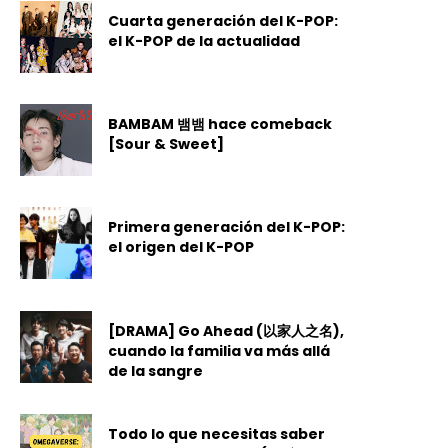
Cuarta generación del K-POP:
el K-POP de la actualidad
BAMBAM 뱀뱀 hace comeback
[Sour & Sweet]
Primera generación del K-POP:
el origen del K-POP
[DRAMA] Go Ahead (以家人之名),
cuando la familia va más allá
de la sangre
Todo lo que necesitas saber