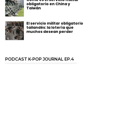
obligatorio en China y
Taiwán
El servicio militar obligatorio
tailandés: la lotería que
muchos desean perder
PODCAST K-POP JOURNAL EP.4