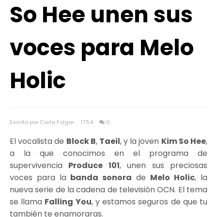
So Hee unen sus
voces para Melo
Holic
Escrito por Carla Folgar
17:54
0
El vocalista de
Block B
,
Taeil
, y la joven
Kim So Hee
,
a la que conocimos en el programa de
supervivencia
Produce 101
, unen sus preciosas
voces para la
banda sonora
de
Melo Holic
,
la
nueva serie de la cadena de televisión OCN. El tema
se llama
Falling You
, y estamos seguros de que tu
también te enamoraras.