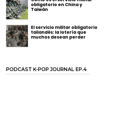
obligatorio en China y
Taiwán
El servicio militar obligatorio
tailandés: la lotería que
muchos desean perder
PODCAST K-POP JOURNAL EP.4