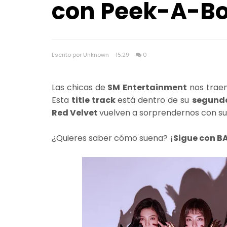
con Peek-A-B
Escrito por Unknown
15:29
0
Las chicas de
SM Entertainment
nos traen
Esta
title track
está dentro de su
segund
Red Velvet
vuelven a sorprendernos con s
¿Quieres saber cómo suena?
¡Sigue con B