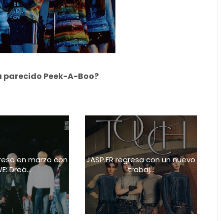
 ha parecido Peek-A-Boo?
resa en marzo con
JASP.ER regresa con un nuevo
E: Drea...
trabaj...