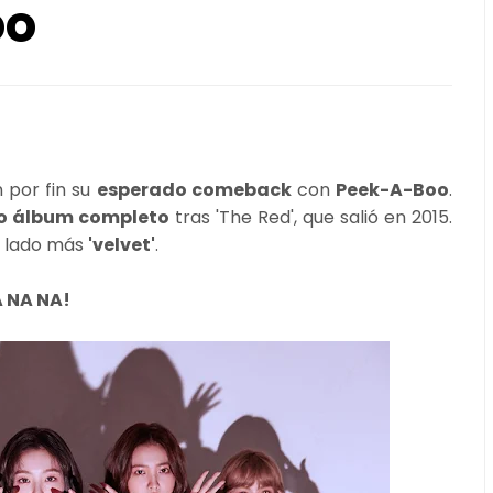
oo
 por fin su
esperado comeback
con
Peek-A-Boo
.
o álbum completo
tras 'The Red', que salió en 2015.
u lado más
'velvet'
.
A NA NA!