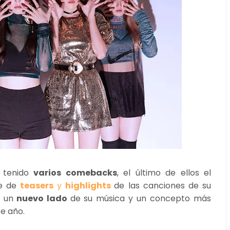
 tenido
varios comebacks
, el último de ellos el
e de
teasers
y
highlights
de las canciones de su
 un
nuevo lado
de su música y un concepto más
e año.