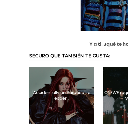
Y a ti, ¿qué te
SEGURO QUE TAMBIÉN TE GUSTA:
"Accidentally on Purpose", el
ONEWE reg
esper...
W