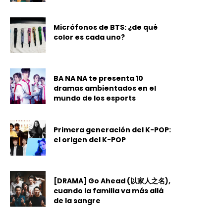
Micrófonos de BTS: ¿de qué
color es cada uno?
BA NA NA te presenta 10
dramas ambientados en el
mundo de los esports
Primera generación del K-POP:
el origen del K-POP
[DRAMA] Go Ahead (以家人之名),
cuando la familia va más allá
de la sangre