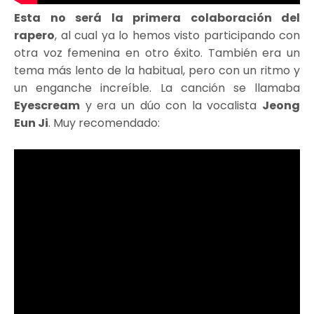
Esta no será la primera colaboración del
rapero
, al cual ya lo hemos visto participando con
otra voz femenina en otro éxito. También era un
tema más lento de la habitual, pero con un ritmo y
un enganche increíble. La canción se llamaba
Eyescream
y era un dúo con la vocalista
Jeong
Eun Ji
. Muy recomendado: