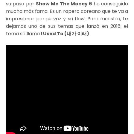
su paso por
Show Me The Money 6
ha conseguido
mucha más fama. Es un rapero coreano que te va a
impresionar por su voz y su flow. Para muestra, te
dejamos uno de sus temas que lanzó en 2016; el
tema se llama
I Used To (내가 이래)