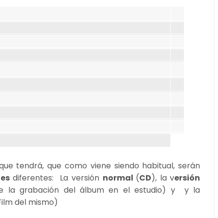
ue tendrá, que como viene siendo habitual, serán
nes
diferentes: La versión
normal
(
CD
), la v
ersión
la grabación del álbum en el estudio) y y la
Film del mismo)