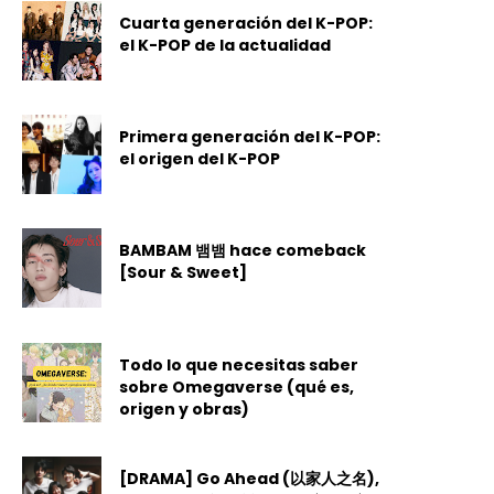
Cuarta generación del K-POP:
el K-POP de la actualidad
Primera generación del K-POP:
el origen del K-POP
BAMBAM 뱀뱀 hace comeback
[Sour & Sweet]
Todo lo que necesitas saber
sobre Omegaverse (qué es,
origen y obras)
[DRAMA] Go Ahead (以家人之名),