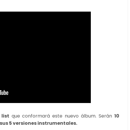
list
que conformará este nuevo álbum. Serán
10
sus 5 versiones instrumentales.