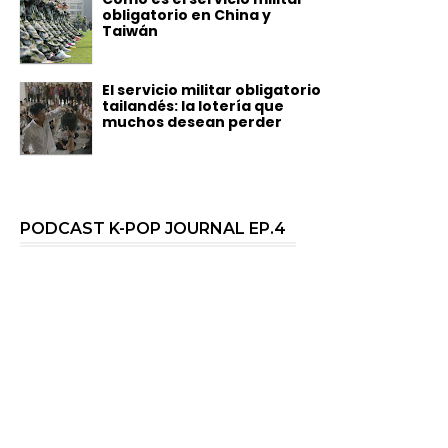
obligatorio en China y
Taiwán
El servicio militar obligatorio
tailandés: la lotería que
muchos desean perder
PODCAST K-POP JOURNAL EP.4