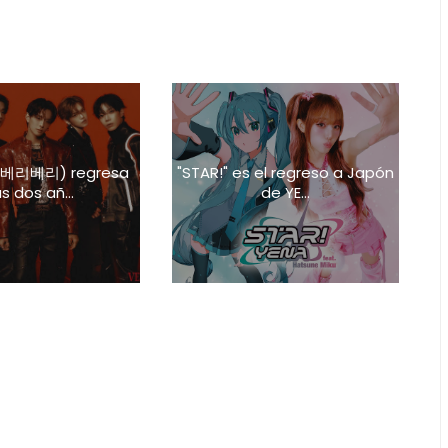
 (베리베리) regresa
"STAR!" es el regreso a Japón
s dos añ...
de YE...