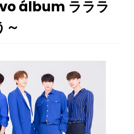
evo álbum ラララ
う～