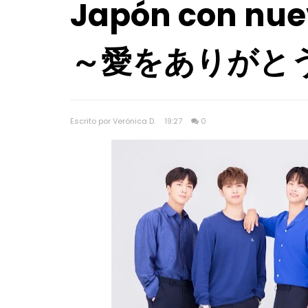
Japón con nu
～愛をありがと
Escrito por Verónica D.
19:27
0