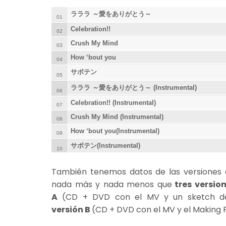
ラララ ～愛をありがとう～
01
Celebration!!
02
Crush My Mind
03
How ‘bout you
04
サボテン
05
ラララ ～愛をありがとう～ (Instrumental)
06
Celebration!! (Instrumental)
07
Crush My Mind (Instrumental)
08
How ‘bout you(Instrumental)
09
サボテン(Instrumental)
10
También tenemos datos de las versiones q
nada más y nada menos que
tres versio
A
(CD + DVD con el MV y un sketch de 
versión B
(CD + DVD con el MV y el Making 