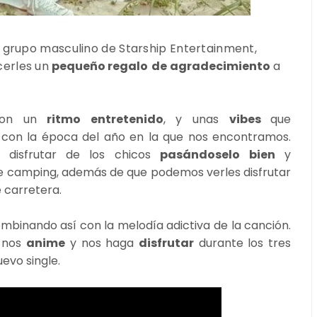
el grupo masculino de Starship Entertainment,
cerles un
pequeño regalo
de
agradecimiento
a
con un
ritmo entretenido
, y unas
vibes
que
 con la época del año en la que nos encontramos.
disfrutar de los chicos
pasándoselo bien
y
de camping, además de que podemos verles disfrutar
e carretera.
mbinando así con la melodía adictiva de la canción.
nos
anime
y nos haga
disfrutar
durante los tres
evo single.