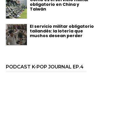
obligatorio en China y
Taiwán
El servicio militar obligatorio
tailandés: la lotería que
muchos desean perder
PODCAST K-POP JOURNAL EP.4