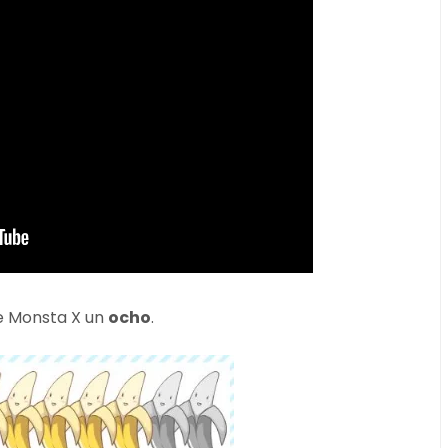
de Monsta X un
ocho
.