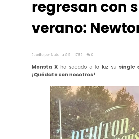
regresan con s
verano: Newto
Escrito por Natalia G.R
17:59
0
Monsta X
ha sacado a la luz su
single 
¡Quédate con nosotros!