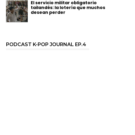
El servicio militar obligatorio
tailandés: la lotería que muchos
desean perder
PODCAST K-POP JOURNAL EP.4