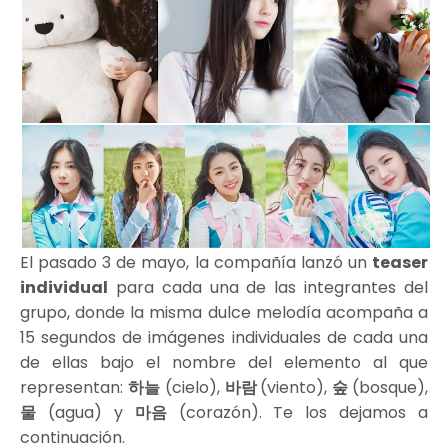
El pasado 3 de mayo, la compañía lanzó un
teaser
individual
para cada una de las integrantes del
grupo, donde la misma dulce melodía acompaña a
15 segundos de imágenes individuales de cada una
de ellas bajo el nombre del elemento al que
representan:
하늘
(cielo),
바람
(viento),
숲
(bosque),
물
(agua) y
마음
(corazón). Te los dejamos a
continuación.