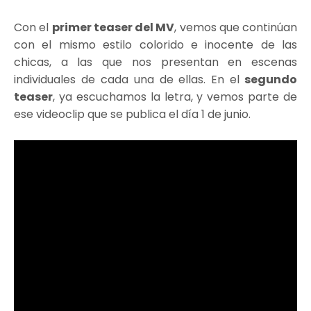
Con el
primer teaser del MV
, vemos que continúan
con el mismo estilo colorido e inocente de las
chicas, a las que nos presentan en escenas
individuales de cada una de ellas. En el
segundo
teaser
, ya escuchamos la letra, y vemos parte de
ese videoclip que se publica el día 1 de junio.