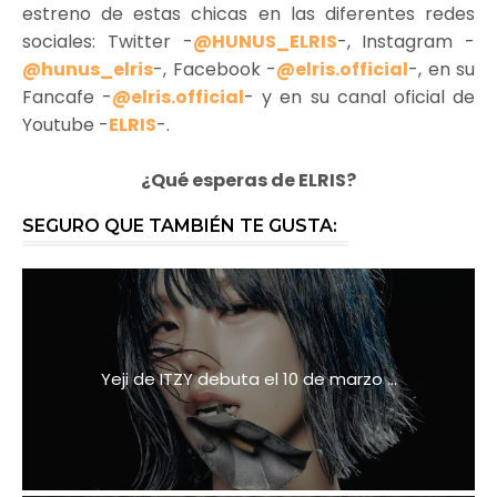
estreno de estas chicas en las diferentes redes
sociales: Twitter -
@HUNUS_ELRIS
-, Instagram -
@hunus_elris
-, Facebook -
@elris.official
-, en su
Fancafe -
@elris.official
- y en su canal oficial de
Youtube -
ELRIS
-.
¿Qué esperas de ELRIS?
SEGURO QUE TAMBIÉN TE GUSTA:
Yeji de ITZY debuta el 10 de marzo ...