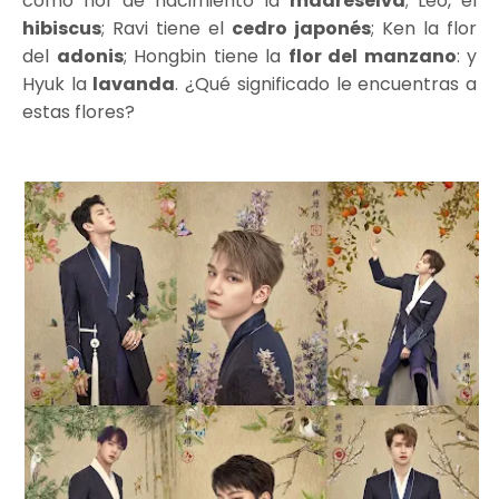
como flor de nacimiento la
madreselva
; Leo, el
hibiscus
; Ravi tiene el
cedro japonés
; Ken la flor
del
adonis
; Hongbin tiene la
flor del manzano
: y
Hyuk la
lavanda
. ¿Qué significado le encuentras a
estas flores?