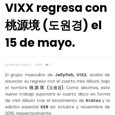
VIXX regresa con
桃源境 (도원경) el
15 de mayo.
Escrito por Silvia Z.
18:55
0
El grupo masculino de
Jellyfish, VIXX
, acaba de
anunciar su regreso con el cuarto mini álbum, bajo
el nombre
桃源境 (도원경)
. Como decimos, este
nuevo trabajo supondrá el cuarto disco en forma
de mini álbum tras el lanzamiento de
Kratos
y la
edición especial
KER
en octubre y noviembre de
2016, respectivamente.