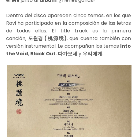
el
MV
junto al
álbum
. ¿Tienes ganas?
Dentro del disco aparecen cinco temas, en los que
Ravi ha participado en la composición de las letras
de todas ellas. El title track es la primera
canción,
도원경 (桃源境)
, que cuenta también con
versión instrumental. Le acompañan los temas
Into
the Void
,
Black Out
,
다가오네
y
우리에게.