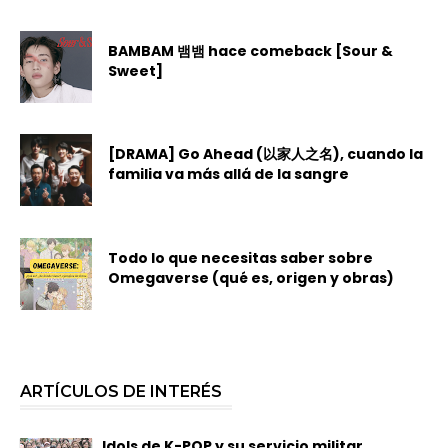
BAMBAM 뱀뱀 hace comeback [Sour &
Sweet]
[DRAMA] Go Ahead (以家人之名), cuando la
familia va más allá de la sangre
Todo lo que necesitas saber sobre
Omegaverse (qué es, origen y obras)
ARTÍCULOS DE INTERÉS
Idols de K-POP y su servicio militar