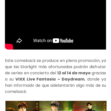
Este comeback se produce en plena promoción, ya
que las Starlight más afortunadas podrán disfrutar
de verles en concierto del
12 al 14 de mayo
gracias
a su
VIXX Live Fantasia – Daydream
, donde ya
han informado de que adelantarán algo más de su
comeback.