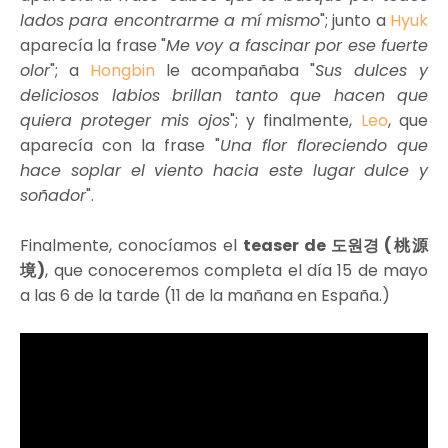
lados para encontrarme a mí mismo
"; junto a
Hyuk
aparecía la frase "
Me voy a fascinar por ese fuerte
olor
"; a
Hongbin
le acompañaba "
Sus dulces y
deliciosos labios brillan tanto que hacen que
quiera proteger mis ojos
"; y finalmente,
Leo
, que
aparecía con la frase "
Una flor floreciendo que
hace soplar el viento hacia este lugar dulce y
soñador
".
Finalmente, conocíamos el
teaser de 도원경 (桃源
境)
, que conoceremos completa el día 15 de mayo
a las 6 de la tarde (11 de la mañana en España.)