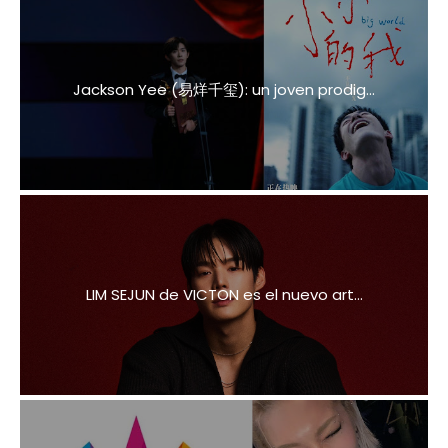
Jackson Yee (易烊千玺): un joven prodig...
LIM SEJUN de VICTON es el nuevo art...