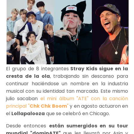
El grupo de 8 integrantes
Stray Kids sigue en la
cresta de la ola
, trabajando sin descanso para
continuar haciéndose un nombre en la industria
musical con su identidad tan marcada. Este mismo
julio sacaban
el mini álbum "ATE" con la canción
principal "
Chk Chk Boom
"
y en agosto actuaron en
el
Lollapalooza
que se celebró en Chicago.
Desde entonces
están sumergidos en su tour
mundial "dominATE"
que les llevará por Asia y