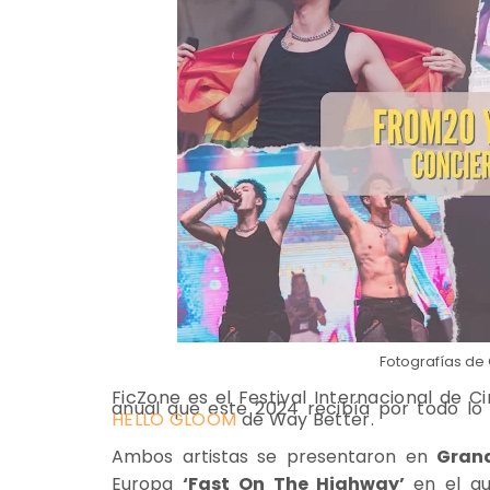
Fotografías de 
FicZone es el Festival Internacional de 
anual que este 2024 recibía por todo lo 
HELLO GLOOM
de Way Better.
Ambos artistas se presentaron en
Gran
Europa
‘Fast On The Highway’
en el qu