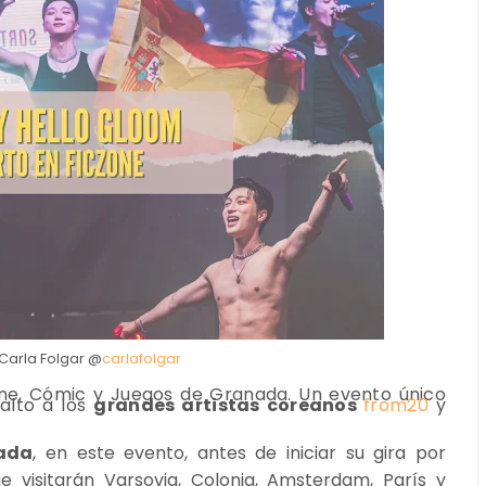
Carla Folgar @
carlafolgar
Cine, Cómic y Juegos de Granada. Un evento único
alto a los
grandes artistas coreanos
from20
y
ada
, en este evento, antes de iniciar su gira por
e visitarán Varsovia, Colonia, Amsterdam, París y