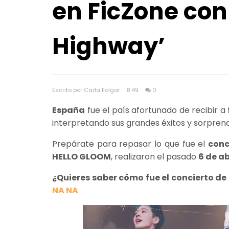
en FicZone con
Highway’
Escrito por Carla Folgar
8:49
0
España
fue el país afortunado de recibir a
interpretando sus grandes éxitos y sorprend
Prepárate para repasar lo que fue el
conc
HELLO GLOOM
, realizaron el pasado
6 de ab
¿Quieres saber cómo fue el concierto d
NA NA