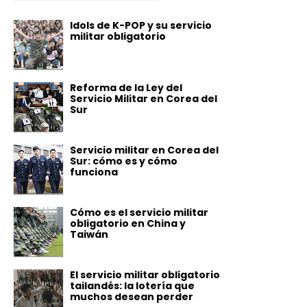
Idols de K-POP y su servicio
militar obligatorio
Reforma de la Ley del
Servicio Militar en Corea del
Sur
Servicio militar en Corea del
Sur: cómo es y cómo
funciona
Cómo es el servicio militar
obligatorio en China y
Taiwán
El servicio militar obligatorio
tailandés: la lotería que
muchos desean perder