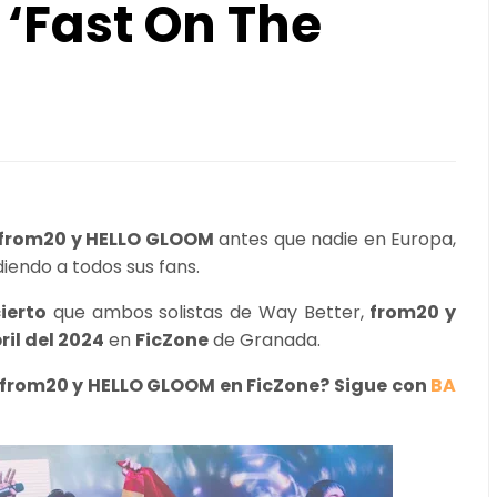
 ‘Fast On The
from20 y HELLO GLOOM
antes que nadie en Europa,
iendo a todos sus fans.
ierto
que ambos solistas de Way Better,
from20 y
ril del 2024
en
FicZone
de Granada.
e from20 y HELLO GLOOM en FicZone? Sigue con
BA