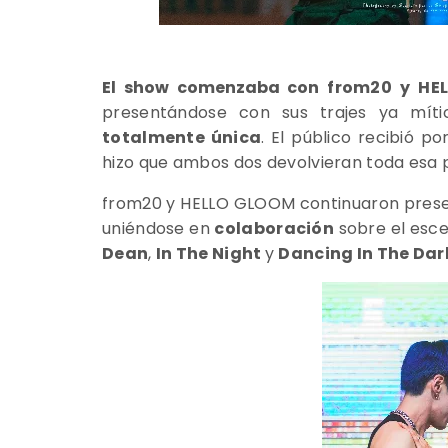
El show comenzaba con
from20 y HE
presentándose con sus trajes ya mít
totalmente única
. El público recibió po
hizo que ambos dos devolvieran toda esa 
from20 y HELLO GLOOM continuaron presen
uniéndose en
colaboración
sobre el esc
Dean
,
In The Night
y
Dancing In The Da