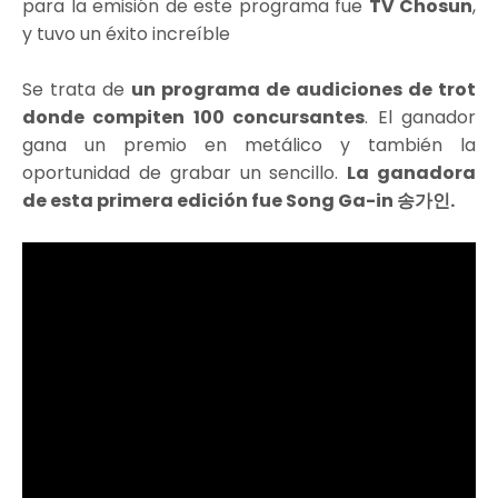
para la emisión de este programa fue
TV Chosun
,
y tuvo un éxito increíble
Se trata de
un programa de audiciones de trot
donde compiten 100 concursantes
. El ganador
gana un premio en metálico y también la
oportunidad de grabar un sencillo.
La ganadora
de esta primera edición fue Song Ga-in 송가인.