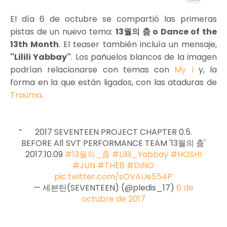
El día 6 de octubre se compartió las primeras
pistas de un nuevo tema:
13월의 춤 o Dance of the
13th Month
. El teaser también incluía un mensaje,
''Lilili Yabbay''
. Los pañuelos blancos de la imagen
podrían relacionarse con temas con
My I
y, la
forma en la que están ligados, con las ataduras de
Trauma
.
2017 SEVENTEEN PROJECT CHAPTER 0.5.
BEFORE Al1 SVT PERFORMANCE TEAM '13월의 춤'
2017.10.09
#13월의_춤
#Lilili_Yabbay
#HOSHI
#JUN
#THE8
#DINO
pic.twitter.com/sOVAUe554P
— 세븐틴(SEVENTEEN) (@pledis_17)
6 de
octubre de 2017