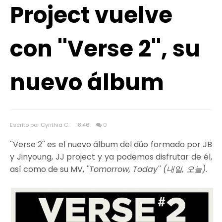
Project vuelve
con ''Verse 2'', su
nuevo álbum
Escrito por Cynthia C.
18:46
0
''Verse 2'' es el nuevo álbum del dúo formado por JB
y Jinyoung, JJ project y ya podemos disfrutar de él,
así como de su MV,
''Tomorrow, Today'' (내일, 오늘)
.