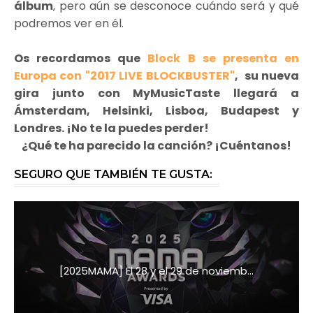
álbum
, pero aún se desconoce cuándo será y qué
podremos ver en él.
Os recordamos que
Block B se presenta en
Europa con "2017 LIVE BLOCKBUSTER"
, su nueva
gira junto con MyMusicTaste llegará a
Ámsterdam, Helsinki, Lisboa, Budapest y
Londres. ¡No te la puedes perder!
¿Qué te ha parecido la canción? ¡Cuéntanos!
SEGURO QUE TAMBIÉN TE GUSTA:
[2025MAMA] El 28 y el 29 de noviemb...