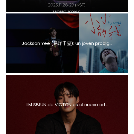
Jackson Yee (易烊千玺): un joven prodig...
LIM SEJUN de VICTON es el nuevo art...