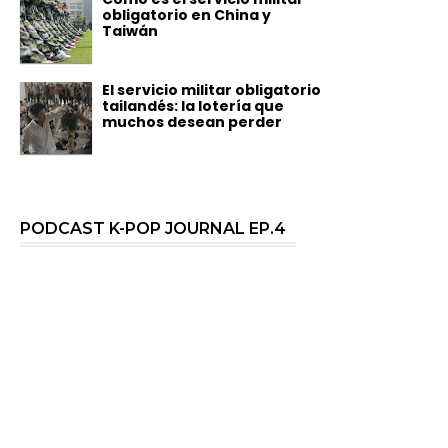
obligatorio en China y
Taiwán
El servicio militar obligatorio
tailandés: la lotería que
muchos desean perder
PODCAST K-POP JOURNAL EP.4