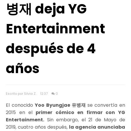
병재 deja YG
Entertainment
después de 4
años
Escrito por Silvia Z.
12:37
0
El conocido
Yoo Byungjae 유병재
se convertía en
2015 en el
primer cómico en firmar con YG
Entertainment.
Sin embargo, el 21 de Mayo de
2019, cuatro años después,
la agencia anunciaba