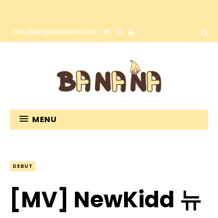
info@bloglabanana.com
MENU
DEBUT
[MV] NewKidd 뉴