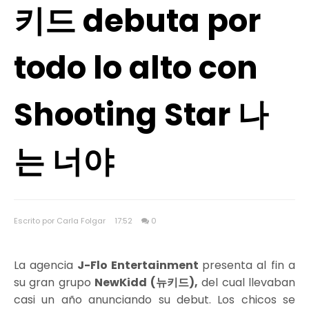
키드 debuta por
todo lo alto con
Shooting Star 나
는 너야
Escrito por Carla Folgar
17:52
0
La agencia
J-Flo Entertainment
presenta al fin a
su gran grupo
NewKidd (뉴키드),
del cual llevaban
casi un año anunciando su debut. Los chicos se