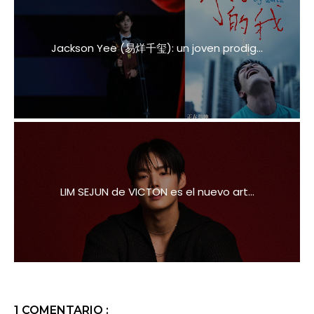
Jackson Yee (易烊千玺): un joven prodig...
LIM SEJUN de VICTON es el nuevo art...
1 COMENTARIO :