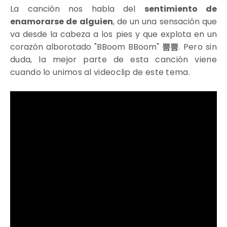
La canción nos habla del
sentimiento de
enamorarse de alguien
, de un una sensación que
va desde la cabeza a los pies y que explota en un
corazón alborotado "BBoom BBoom"
뿜뿜
. Pero sin
duda, la mejor parte de esta canción viene
cuando lo unimos al videoclip de este tema.