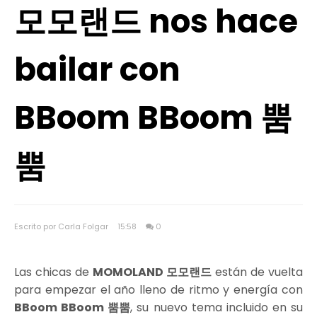
모모랜드 nos hace
bailar con
BBoom BBoom 뿜
뿜
Escrito por Carla Folgar
15:58
0
Las chicas de
MOMOLAND 모모랜드
están de vuelta
para empezar el año lleno de ritmo y energía con
BBoom BBoom 뿜뿜
, su nuevo tema incluido en su