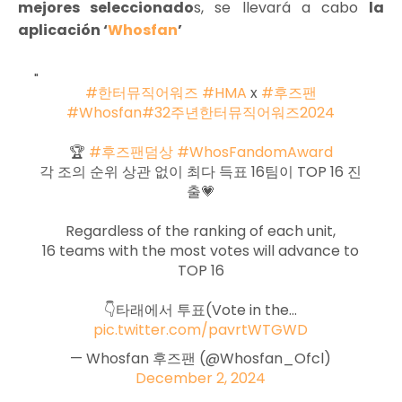
mejores seleccionado
s, se llevará a cabo
la
aplicación ‘
Whosfan
’
#한터뮤직어워즈
#HMA
x
#후즈팬
#Whosfan
#32주년한터뮤직어워즈2024
🏆
#후즈팬덤상
#WhosFandomAward
각 조의 순위 상관 없이 최다 득표 16팀이 TOP 16 진
출💗
Regardless of the ranking of each unit,
16 teams with the most votes will advance to
TOP 16
👇타래에서 투표(Vote in the…
pic.twitter.com/pavrtWTGWD
— Whosfan 후즈팬 (@Whosfan_Ofcl)
December 2, 2024