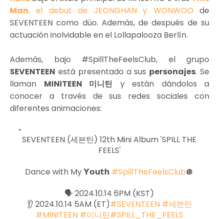
Man
, el debut de JEONGHAN y WONWOO
de
SEVENTEEN como dúo. Además, de después de su
actuación inolvidable en el Lollapalooza Berlín.
Además, bajo #SpillTheFeelsClub, el grupo
SEVENTEEN
está presentado a sus
personajes
. Se
llaman
MINITEEN 미니틴
y están dándolos a
conocer a través de sus redes sociales con
diferentes animaciones:
SEVENTEEN (세븐틴) 12th Mini Album 'SPILL THE
FEELS'
Dance with My 𝗬𝗼𝘂𝘁𝗵
#SpillTheFeelsClub
🪩
🗣️ 2024.10.14 6PM (KST)
👂 2024.10.14 5AM (ET)
#SEVENTEEN
#세븐틴
#MINITEEN
#미니틴
#SPILL_THE_FEELS