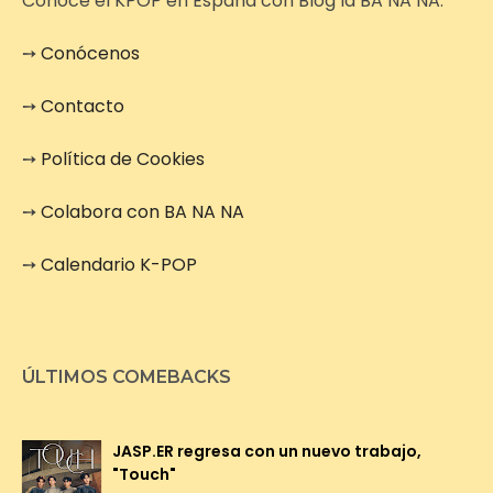
Conoce el KPOP en España con Blog la BA NA NA.
➙
Conócenos
➙
Contacto
➙
Política de Cookies
➙
Colabora con BA NA NA
➙
Calendario K-POP
ÚLTIMOS COMEBACKS
JASP.ER regresa con un nuevo trabajo,
"Touch"