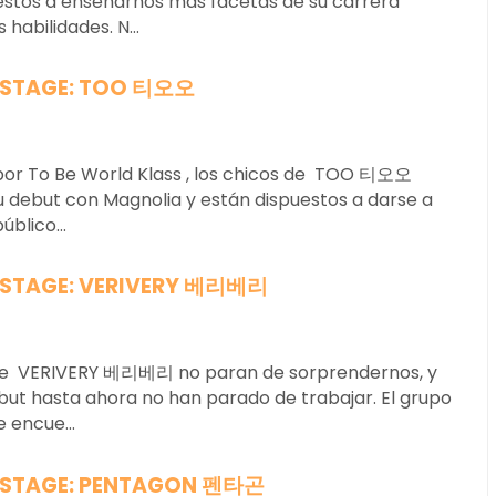
estos a enseñarnos más facetas de su carrera
 habilidades. N...
 STAGE: TOO 티오오
por To Be World Klass , los chicos de TOO 티오오
u debut con Magnolia y están dispuestos a darse a
úblico...
 STAGE: VERIVERY 베리베리
 de VERIVERY 베리베리 no paran de sorprendernos, y
but hasta ahora no han parado de trabajar. El grupo
 encue...
 STAGE: PENTAGON 펜타곤