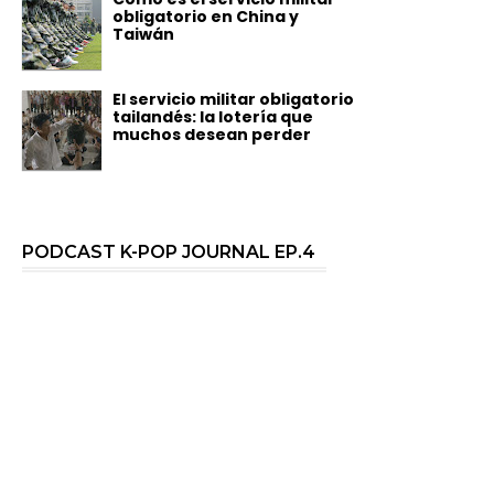
obligatorio en China y
Taiwán
El servicio militar obligatorio
tailandés: la lotería que
muchos desean perder
PODCAST K-POP JOURNAL EP.4