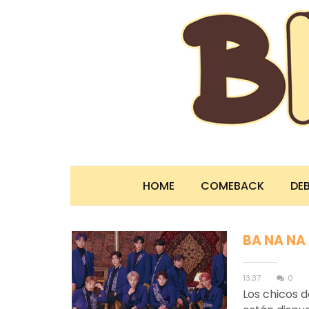
HOME
COMEBACK
DE
BA NA NA
13:37
0
Los chicos 