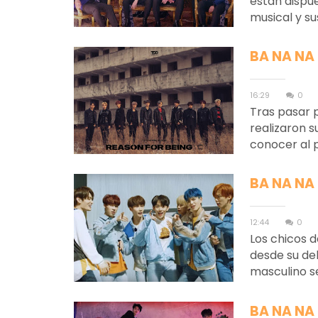
están dispu
musical y sus
BA NA NA
16:29
0
Tras pasar 
realizaron s
conocer al p
BA NA NA
12:44
0
Los chicos
desde su de
masculino se
BA NA NA