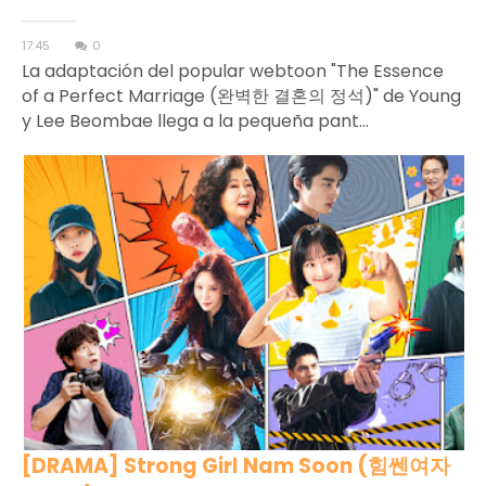
17:45
0
La adaptación del popular webtoon "The Essence
of a Perfect Marriage (완벽한 결혼의 정석)" de Young
y Lee Beombae llega a la pequeña pant...
[DRAMA] Strong Girl Nam Soon (힘쎈여자