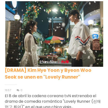
[DRAMA] Kim Hye Yoon y Byeon Woo
Seok se unen en "Lovely Runner"
19:57
0
El 8 de abril la cadena coreana tvN estrenaba el
drama de comedia romántica "Lovely Runner (선재
업고 튀어)" en el que una chica viaja...