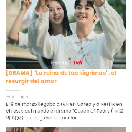
[DRAMA] "La reina de las lágrimas": el
resurgir del amor
23:16
0
El 9 de marzo llegaba a tvN en Corea y a Netflix en
el resto del mundo el drama "Queen of Tears ( 눈물
의 여왕)" protagonizado por los ...