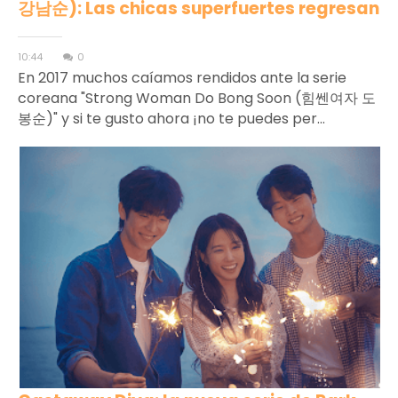
강남순): Las chicas superfuertes regresan
10:44
0
En 2017 muchos caíamos rendidos ante la serie
coreana "Strong Woman Do Bong Soon (힘쎈여자 도
봉순)" y si te gusto ahora ¡no te puedes per...