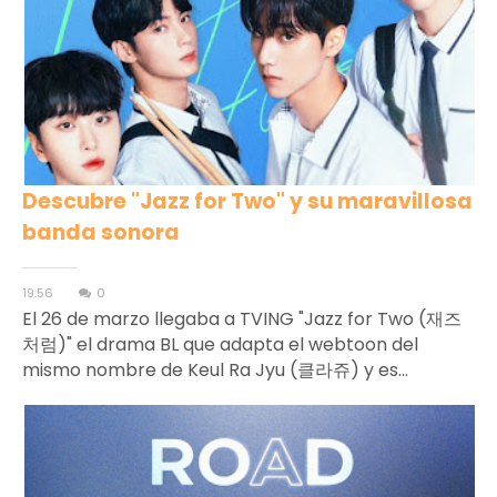
Descubre "Jazz for Two" y su maravillosa
banda sonora
19:56
0
El 26 de marzo llegaba a TVING "Jazz for Two (재즈
처럼)" el drama BL que adapta el webtoon del
mismo nombre de Keul Ra Jyu (클라쥬) y es...